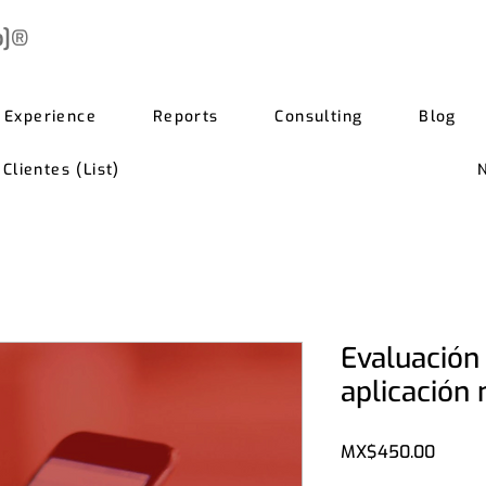
b]®
Experience
Reports
Consulting
Blog
lientes (List)
Evaluación 
aplicación 
Price
MX$450.00