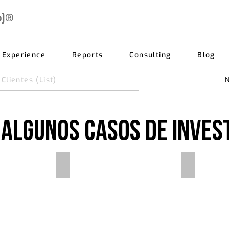
b]®
Experience
Reports
Consulting
Blog
lientes (List)
algunos casos de inves
Estado de los bancos en México
Kolonus