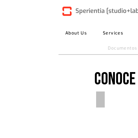
Sperientia [studio+la
About Us
Services
Documentos C
Conoce 
Museo Kaluz